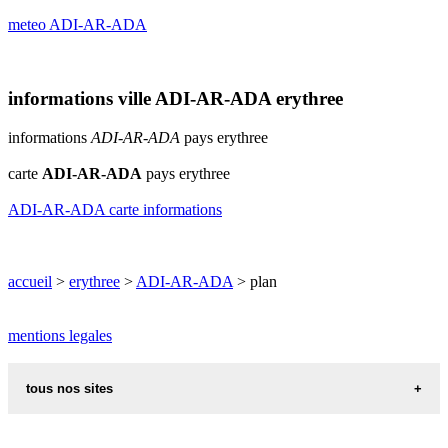
meteo ADI-AR-ADA
informations ville ADI-AR-ADA erythree
informations
ADI-AR-ADA
pays erythree
carte
ADI-AR-ADA
pays erythree
ADI-AR-ADA carte informations
accueil
>
erythree
>
ADI-AR-ADA
> plan
mentions legales
tous nos sites
recettes alsaciennes