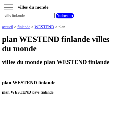
___
___
accueil
___
villes du monde
villes
finlande
carte
accueil
>
finlande
>
WESTEND
> plan
WESTEND
meteo
plan WESTEND finlande villes
WESTEND
du monde
villes du monde plan WESTEND finlande
plan WESTEND finlande
plan WESTEND
pays finlande