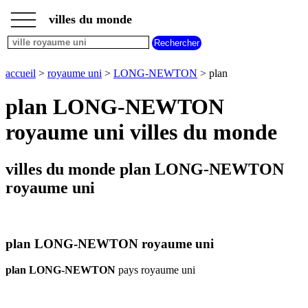
___
___
accueil
___
villes du monde
villes
royaume
uni
accueil
>
royaume uni
>
LONG-NEWTON
> plan
carte
LONG-
plan LONG-NEWTON
NEWTON
meteo
royaume uni villes du monde
LONG-
NEWTON
villes du monde plan LONG-NEWTON
royaume uni
plan LONG-NEWTON royaume uni
plan LONG-NEWTON
pays royaume uni