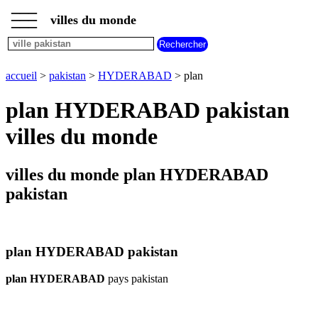
___
___
accueil
___
villes du monde
villes
pakistan
carte
accueil
>
pakistan
>
HYDERABAD
> plan
HYDERABAD
meteo
plan HYDERABAD pakistan
HYDERABAD
villes du monde
villes du monde plan HYDERABAD
pakistan
plan HYDERABAD pakistan
plan HYDERABAD
pays pakistan