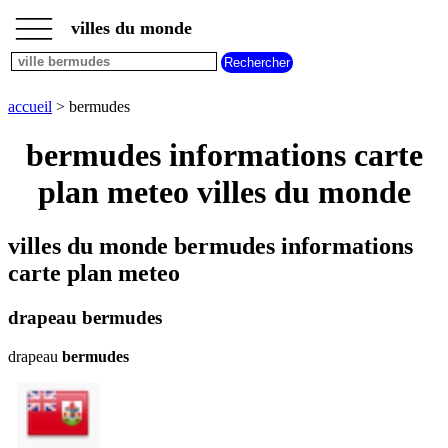
___
___
accueil
___
villes du monde
villes
commencant
par
A
B
C
D
E
F
G
accueil
> bermudes
H
I
J
K
L
M
N
bermudes informations carte
O
P
Q
R
S
T
U
plan meteo villes du monde
V
W
X
Y
Z
villes du monde bermudes informations
carte plan meteo
drapeau bermudes
drapeau
bermudes