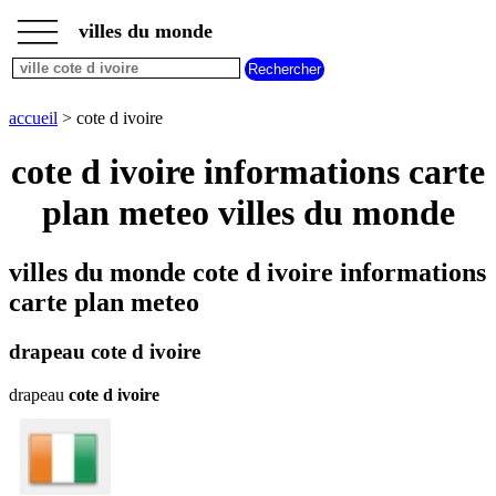
___
___
accueil
___
villes du monde
villes
commencant
par
A
B
C
D
E
F
G
accueil
> cote d ivoire
H
I
J
K
L
M
N
cote d ivoire informations carte
O
P
Q
R
S
T
U
plan meteo villes du monde
V
W
X
Y
Z
villes du monde cote d ivoire informations
carte plan meteo
drapeau cote d ivoire
drapeau
cote d ivoire