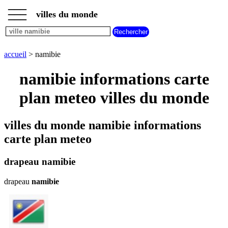
___
___
accueil
___
villes du monde
villes
commencant
par
A
B
C
D
E
F
G
accueil
> namibie
H
I
J
K
L
M
N
namibie informations carte
O
P
Q
R
S
T
U
plan meteo villes du monde
V
W
X
Y
Z
villes du monde namibie informations
carte plan meteo
drapeau namibie
drapeau
namibie