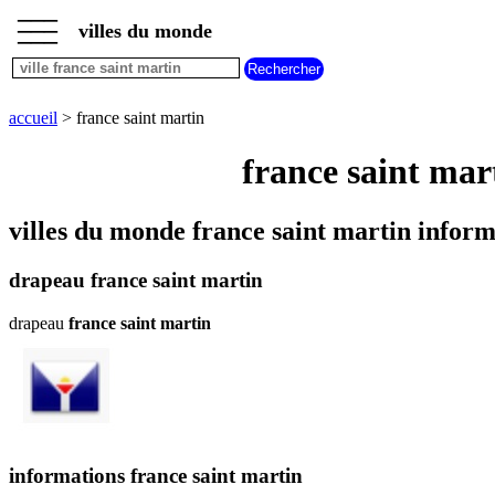
___
___
accueil
___
villes du monde
villes
commencant
par
A
B
C
D
E
F
G
accueil
> france saint martin
H
I
J
K
L
M
N
france saint mar
O
P
Q
R
S
T
U
V
W
X
Y
Z
villes du monde france saint martin inform
drapeau france saint martin
drapeau
france saint martin
informations france saint martin