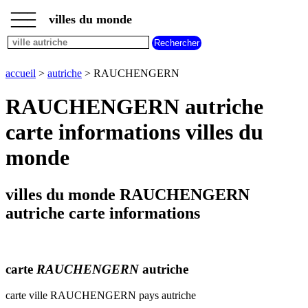
___
___
accueil
___
villes du monde
villes
autriche
plan
accueil
>
autriche
> RAUCHENGERN
RAUCHENGERN
meteo
RAUCHENGERN autriche
RAUCHENGERN
carte informations villes du
monde
villes du monde RAUCHENGERN
autriche carte informations
carte
RAUCHENGERN
autriche
carte ville RAUCHENGERN pays autriche