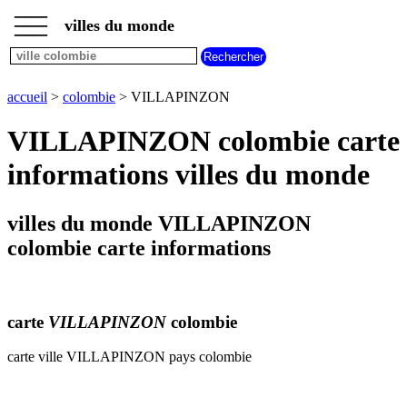
___
___
accueil
___
villes du monde
villes
colombie
plan
accueil
>
colombie
> VILLAPINZON
VILLAPINZON
meteo
VILLAPINZON colombie carte
VILLAPINZON
informations villes du monde
villes du monde VILLAPINZON
colombie carte informations
carte
VILLAPINZON
colombie
carte ville VILLAPINZON pays colombie