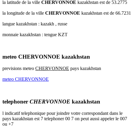
la latitude de la ville
CHERVONNOE
kazakhstan est de 53.2775
la longitude de la ville
CHERVONNOE
kazakhstan est de 66.7231
langue kazakhstan : kazakh , russe
monnaie kazakhstan : tengue KZT
meteo CHERVONNOE kazakhstan
previsions meteo
CHERVONNOE
pays kazakhstan
meteo CHERVONNOE
telephoner
CHERVONNOE
kazakhstan
l indicatif telephonique pour joindre votre correspondant dans le
pays kazakhstan est 7 telephoner 00 7 on peut aussi appeler le 007
ou +7