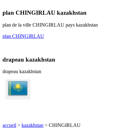
plan CHINGIRLAU kazakhstan
plan de la ville CHINGIRLAU pays kazakhstan
plan CHINGIRLAU
drapeau kazakhstan
drapeau kazakhstan
accueil
>
kazakhstan
> CHINGIRLAU