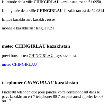
la latitude de la ville
CHINGIRLAU
kazakhstan est de 51.0950
la longitude de la ville
CHINGIRLAU
kazakhstan est de 54.0814
langue kazakhstan : kazakh , russe
monnaie kazakhstan : tengue KZT
meteo CHINGIRLAU kazakhstan
previsions meteo
CHINGIRLAU
pays kazakhstan
meteo CHINGIRLAU
telephoner
CHINGIRLAU
kazakhstan
l indicatif telephonique pour joindre votre correspondant dans le
pays kazakhstan est 7 telephoner 00 7 on peut aussi appeler le 007
ou +7