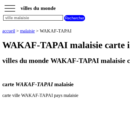
___
___
accueil
___
villes du monde
villes
malaisie
plan
accueil
>
malaisie
> WAKAF-TAPAI
WAKAF-
TAPAI
WAKAF-TAPAI malaisie carte in
meteo
WAKAF-
TAPAI
villes du monde WAKAF-TAPAI malaisie c
carte
WAKAF-TAPAI
malaisie
carte ville WAKAF-TAPAI pays malaisie