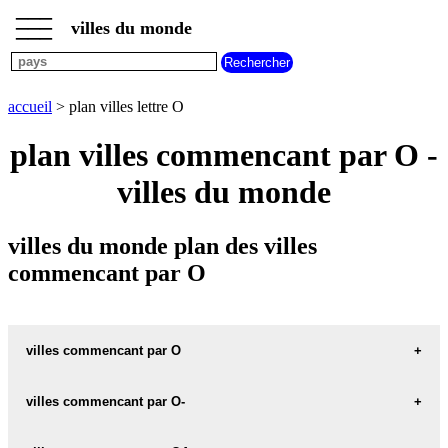
___
___
accueil
___
villes du monde
plan
villes
commencant
par
accueil
> plan villes lettre O
A
B
C
D
E
F
G
H
I
J
K
L
M
N
plan villes commencant par O -
O
P
Q
R
S
T
U
villes du monde
V
W
X
Y
Z
villes du monde plan des villes
commencant par O
villes commencant par O
plan O danemark
villes commencant par O-
plan O japon
plan O-BRIEN argentine