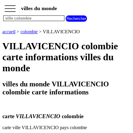
___
___
accueil
___
villes du monde
villes
colombie
plan
accueil
>
colombie
> VILLAVICENCIO
VILLAVICENCIO
meteo
VILLAVICENCIO colombie
VILLAVICENCIO
carte informations villes du
monde
villes du monde VILLAVICENCIO
colombie carte informations
carte
VILLAVICENCIO
colombie
carte ville VILLAVICENCIO pays colombie