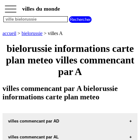
___
___
accueil
___
villes du monde
villes
bielorussie
villes
commencant
accueil
>
bielorussie
> villes A
par
A
B
C
D
E
F
G
bielorussie informations carte
H
I
J
K
L
M
N
plan meteo villes commencant
O
P
Q
R
S
T
U
par A
V
W
X
Y
Z
villes commencant par A bielorussie
informations carte plan meteo
villes commencant par AD
villes commencant par AL
ADAMENKI carte informations meteo