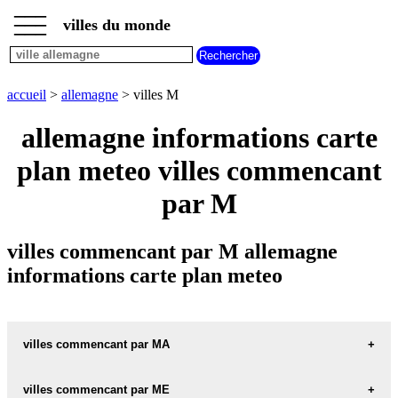
___
___
accueil
___
villes du monde
villes
allemagne
villes
commencant
accueil
>
allemagne
> villes M
par
A
B
C
D
E
F
G
allemagne informations carte
H
I
J
K
L
M
N
plan meteo villes commencant
O
P
Q
R
S
T
U
par M
V
W
X
Y
Z
villes commencant par M allemagne
informations carte plan meteo
villes commencant par MA
villes commencant par ME
MAAD carte informations meteo