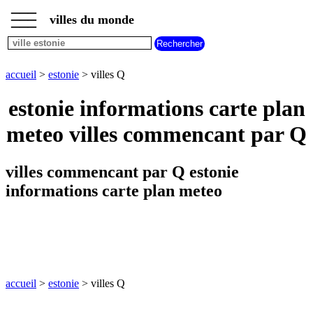
___
___
accueil
___
villes du monde
villes
estonie
villes
commencant
accueil
>
estonie
> villes Q
par
A
B
C
D
E
F
G
estonie informations carte plan
H
I
J
K
L
M
N
meteo villes commencant par Q
O
P
Q
R
S
T
U
V
W
X
Y
Z
villes commencant par Q estonie
informations carte plan meteo
accueil
>
estonie
> villes Q