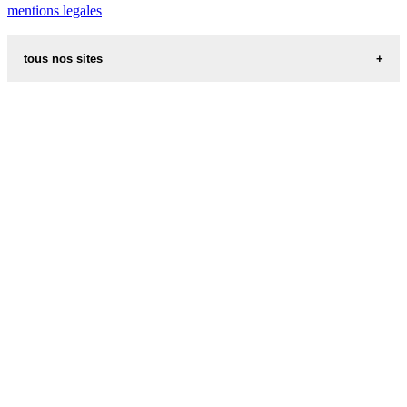
mentions legales
tous nos sites
recettes alsaciennes
code postal des villes et villages en france
indicatif telephonique des pays
meteo des villes en france et dans le monde
appel international
aliments et nutrition
les additifs alimentaires
carte de france
les prenoms