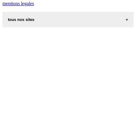
mentions legales
tous nos sites
recettes alsaciennes
code postal des villes et villages en france
indicatif telephonique des pays
meteo des villes en france et dans le monde
appel international
aliments et nutrition
les additifs alimentaires
carte de france
les prenoms