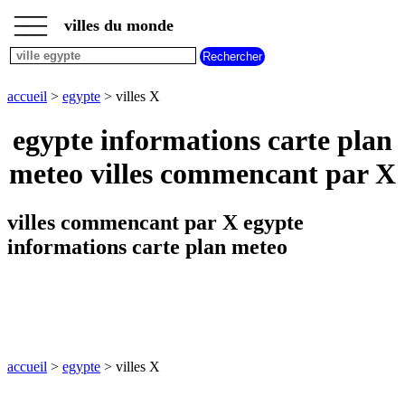
___
___
accueil
___
villes du monde
villes
egypte
villes
commencant
accueil
>
egypte
> villes X
par
A
B
C
D
E
F
G
egypte informations carte plan
H
I
J
K
L
M
N
meteo villes commencant par X
O
P
Q
R
S
T
U
V
W
X
Y
Z
villes commencant par X egypte
informations carte plan meteo
accueil
>
egypte
> villes X