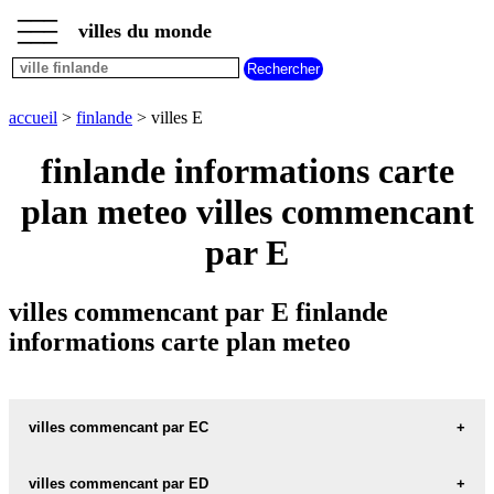
___
___
accueil
___
villes du monde
villes
finlande
villes
commencant
accueil
>
finlande
> villes E
par
A
B
C
D
E
F
G
finlande informations carte
H
I
J
K
L
M
N
plan meteo villes commencant
O
P
Q
R
S
T
U
par E
V
W
X
Y
Z
villes commencant par E finlande
informations carte plan meteo
villes commencant par EC
villes commencant par ED
ECKERO carte informations meteo