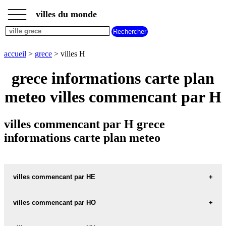
___
___
accueil
___
villes du monde
villes
grece
villes
commencant
accueil
>
grece
> villes H
par
A
B
C
D
E
F
G
grece informations carte plan
H
I
J
K
L
M
N
meteo villes commencant par H
O
P
Q
R
S
T
U
V
W
X
Y
Z
villes commencant par H grece
informations carte plan meteo
villes commencant par HE
villes commencant par HO
HERAKLEION carte informations meteo