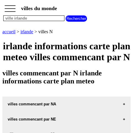
___
___
accueil
___
villes du monde
villes
irlande
villes
commencant
accueil
>
irlande
> villes N
par
A
B
C
D
E
F
G
irlande informations carte plan
H
I
J
K
L
M
N
meteo villes commencant par N
O
P
Q
R
S
T
U
V
W
X
Y
Z
villes commencant par N irlande
informations carte plan meteo
villes commencant par NA
villes commencant par NE
NA-FORBACHA carte informations meteo