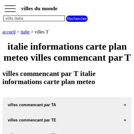
___
___
accueil
___
villes du monde
villes
italie
villes
commencant
accueil
>
italie
> villes T
par
A
B
C
D
E
F
G
italie informations carte plan
H
I
J
K
L
M
N
meteo villes commencant par T
O
P
Q
R
S
T
U
V
W
X
Y
Z
villes commencant par T italie
informations carte plan meteo
villes commencant par TA
villes commencant par TE
TABANO carte informations meteo