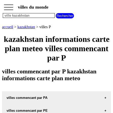
___
___
accueil
___
villes du monde
villes
kazakhstan
villes
commencant
accueil
>
kazakhstan
> villes P
par
A
B
C
D
E
F
G
kazakhstan informations carte
H
I
J
K
L
M
N
plan meteo villes commencant
O
P
Q
R
S
T
U
par P
V
W
X
Y
Z
villes commencant par P kazakhstan
informations carte plan meteo
villes commencant par PA
villes commencant par PE
PANFILOV carte informations meteo