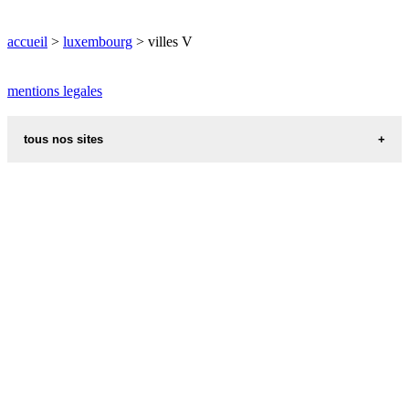
VIANDEN plan
accueil
>
luxembourg
> villes V
VICHTEN carte informations meteo
mentions legales
VICHTEN plan
tous nos sites
recettes alsaciennes
code postal des villes et villages en france
indicatif telephonique des pays
meteo des villes en france et dans le monde
appel international
aliments et nutrition
les additifs alimentaires