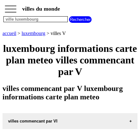
___
___
accueil
___
villes du monde
villes
luxembourg
villes
commencant
accueil
>
luxembourg
> villes V
par
A
B
C
D
E
F
G
luxembourg informations carte
H
I
J
K
L
M
N
plan meteo villes commencant
O
P
Q
R
S
T
U
par V
V
W
X
Y
Z
villes commencant par V luxembourg
informations carte plan meteo
villes commencant par VI
VIANDEN carte informations meteo