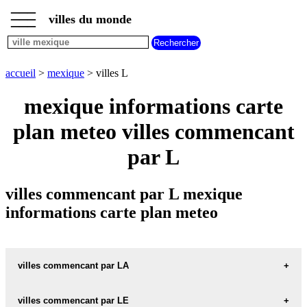
___
___
accueil
___
villes du monde
villes
mexique
villes
commencant
accueil
>
mexique
> villes L
par
A
B
C
D
E
F
G
mexique informations carte
H
I
J
K
L
M
N
plan meteo villes commencant
O
P
Q
R
S
T
U
par L
V
W
X
Y
Z
villes commencant par L mexique
informations carte plan meteo
villes commencant par LA
villes commencant par LE
LA-AGUITA carte informations meteo