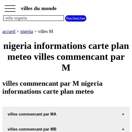
___
___
accueil
___
villes du monde
villes
nigeria
villes
commencant
accueil
>
nigeria
> villes M
par
A
B
C
D
E
F
G
nigeria informations carte plan
H
I
J
K
L
M
N
meteo villes commencant par
O
P
Q
R
S
T
U
M
V
W
X
Y
Z
villes commencant par M nigeria
informations carte plan meteo
villes commencant par MA
villes commencant par MB
MADA carte informations meteo