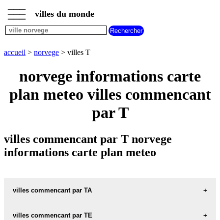
___
___
accueil
___
villes du monde
villes
norvege
villes
commencant
accueil
>
norvege
> villes T
par
A
B
C
D
E
F
G
norvege informations carte
H
I
J
K
L
M
N
plan meteo villes commencant
O
P
Q
R
S
T
U
par T
V
W
X
Y
Z
villes commencant par T norvege
informations carte plan meteo
villes commencant par TA
villes commencant par TE
TAARNELVMO carte informations meteo