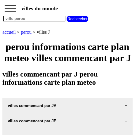
___
___
accueil
___
villes du monde
villes
perou
villes
commencant
accueil
>
perou
> villes J
par
A
B
C
D
E
F
G
perou informations carte plan
H
I
J
K
L
M
N
meteo villes commencant par J
O
P
Q
R
S
T
U
V
W
X
Y
Z
villes commencant par J perou
informations carte plan meteo
villes commencant par JA
villes commencant par JE
JAEN carte informations meteo