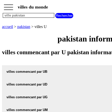
___
___
accueil
___
villes du monde
villes
pakistan
villes
commencant
accueil
>
pakistan
> villes U
par
A
B
C
D
E
F
G
pakistan inform
H
I
J
K
L
M
N
O
P
Q
R
S
T
U
villes commencant par U pakistan informat
V
W
X
Y
Z
villes commencant par UB
villes commencant par UD
UBAURO carte informations meteo
UBAURO plan
villes commencant par UG
UDERO-LAL carte informations meteo
UDERO-LAL plan
villes commencant par UM