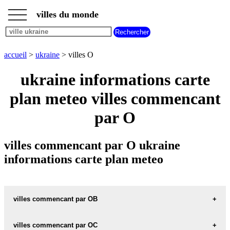
___
___
accueil
___
villes du monde
villes
ukraine
villes
commencant
accueil
>
ukraine
> villes O
par
A
B
C
D
E
F
G
ukraine informations carte
H
I
J
K
L
M
N
plan meteo villes commencant
O
P
Q
R
S
T
U
par O
V
W
X
Y
Z
villes commencant par O ukraine
informations carte plan meteo
villes commencant par OB
villes commencant par OC
OBAROV carte informations meteo