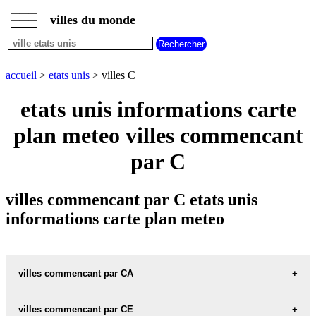
___
___
accueil
___
villes du monde
villes
etats
unis
villes
accueil
>
etats unis
> villes C
commencant
par
etats unis informations carte
A
B
C
D
E
F
G
plan meteo villes commencant
H
I
J
K
L
M
N
O
P
Q
R
S
T
U
par C
V
W
X
Y
Z
villes commencant par C etats unis
informations carte plan meteo
villes commencant par CA
villes commencant par CE
CABALLO carte informations meteo