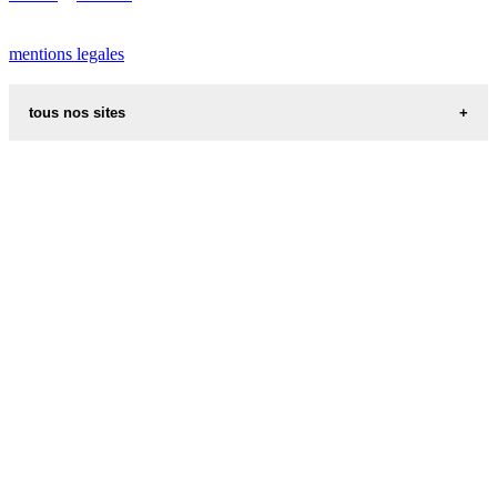
mentions legales
tous nos sites
recettes alsaciennes
code postal des villes et villages en france
indicatif telephonique des pays
meteo des villes en france et dans le monde
appel international
aliments et nutrition
les additifs alimentaires
carte de france