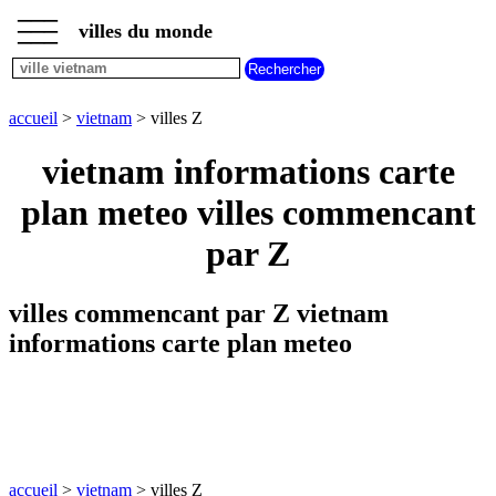
___
___
accueil
___
villes du monde
villes
vietnam
villes
commencant
accueil
>
vietnam
> villes Z
par
A
B
C
D
E
F
G
vietnam informations carte
H
I
J
K
L
M
N
plan meteo villes commencant
O
P
Q
R
S
T
U
par Z
V
W
X
Y
Z
villes commencant par Z vietnam
informations carte plan meteo
accueil
>
vietnam
> villes Z