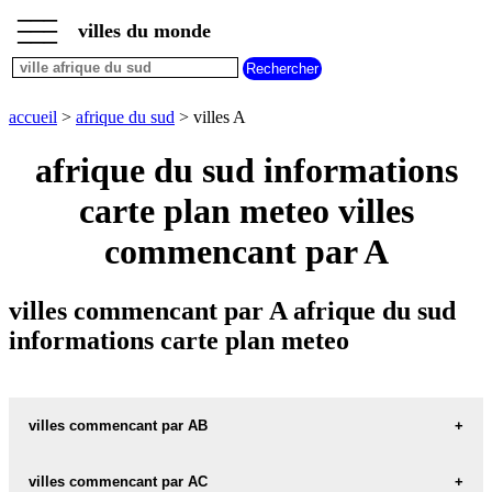
___
___
accueil
___
villes du monde
villes
afrique
du
sud
accueil
>
afrique du sud
> villes A
villes
commencant
afrique du sud informations
par
A
B
C
D
E
F
G
carte plan meteo villes
H
I
J
K
L
M
N
commencant par A
O
P
Q
R
S
T
U
V
W
X
Y
Z
villes commencant par A afrique du sud
informations carte plan meteo
villes commencant par AB
villes commencant par AC
ABERDEEN carte informations meteo