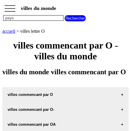
___
___
accueil
___
villes du monde
villes
commencant
par
A
B
C
D
E
F
G
accueil
> villes lettre O
H
I
J
K
L
M
N
villes commencant par O -
O
P
Q
R
S
T
U
villes du monde
V
W
X
Y
Z
villes du monde villes commencant par O
villes commencant par O
ville O danemark
villes commencant par O-
ville O japon
ville O-BRIEN argentine
villes commencant par OA