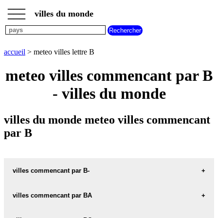
___
___
accueil
___
villes du monde
meteo
villes
commencant
par
accueil
> meteo villes lettre B
A
B
C
D
E
F
G
H
I
J
K
L
M
N
meteo villes commencant par B
O
P
Q
R
S
T
U
- villes du monde
V
W
X
Y
Z
villes du monde meteo villes commencant
par B
villes commencant par B-
meteo B-BUGA malte
villes commencant par BA
meteo B-BUGIA malte
meteo BA serbie