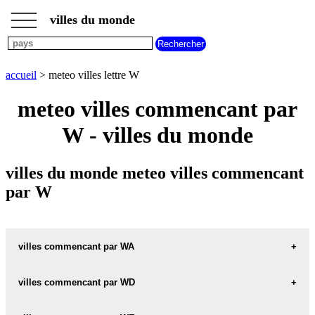
___
___
accueil
___
villes du monde
meteo
villes
commencant
par
accueil
> meteo villes lettre W
A
B
C
D
E
F
G
H
I
J
K
L
M
N
meteo villes commencant par
O
P
Q
R
S
T
U
W - villes du monde
V
W
X
Y
Z
villes du monde meteo villes commencant
par W
villes commencant par WA
meteo WA ghana
villes commencant par WD
meteo WA-KEENEY etats unis
meteo WDA pologne