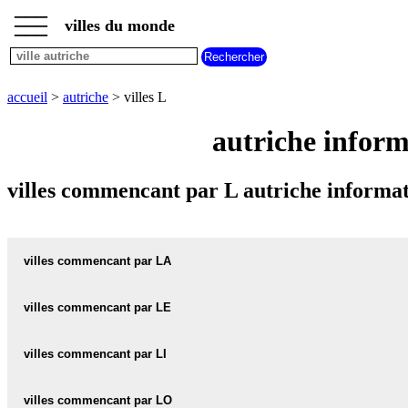
___
___
accueil
___
villes du monde
villes
autriche
villes
commencant
accueil
>
autriche
> villes L
par
A
B
C
D
E
F
G
autriche inform
H
I
J
K
L
M
N
O
P
Q
R
S
T
U
villes commencant par L autriche informat
V
W
X
Y
Z
villes commencant par LA
villes commencant par LE
LAA carte informations meteo
LAA plan
villes commencant par LI
LEBER carte informations meteo
LEBER plan
LAA-AN-DER-THAYA carte informations meteo
villes commencant par LO