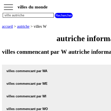
___
___
accueil
___
villes du monde
villes
autriche
villes
commencant
accueil
>
autriche
> villes W
par
A
B
C
D
E
F
G
autriche inform
H
I
J
K
L
M
N
O
P
Q
R
S
T
U
villes commencant par W autriche informa
V
W
X
Y
Z
villes commencant par WA
villes commencant par WE
WAASEN carte informations meteo
WAASEN plan
villes commencant par WI
WEBERBERG carte informations meteo
WEBERBERG plan
WAASEN-AM-BERG carte informations meteo
villes commencant par WO