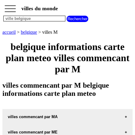
___
___
accueil
___
villes du monde
villes
belgique
villes
commencant
accueil
>
belgique
> villes M
par
A
B
C
D
E
F
G
belgique informations carte
H
I
J
K
L
M
N
plan meteo villes commencant
O
P
Q
R
S
T
U
par M
V
W
X
Y
Z
villes commencant par M belgique
informations carte plan meteo
villes commencant par MA
villes commencant par ME
MAANDAG carte informations meteo