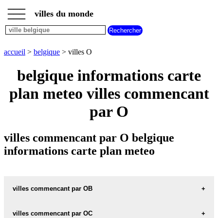
___
___
accueil
___
villes du monde
villes
belgique
villes
commencant
accueil
>
belgique
> villes O
par
A
B
C
D
E
F
G
belgique informations carte
H
I
J
K
L
M
N
plan meteo villes commencant
O
P
Q
R
S
T
U
par O
V
W
X
Y
Z
villes commencant par O belgique
informations carte plan meteo
villes commencant par OB
villes commencant par OC
OBAIX carte informations meteo