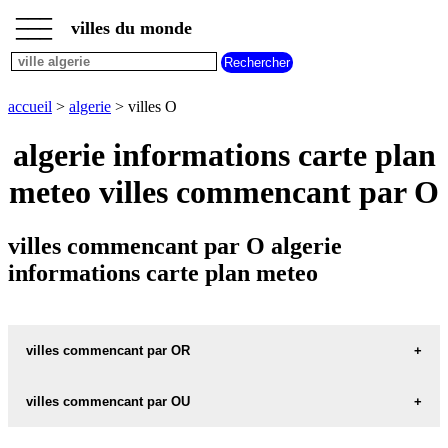
___
___
accueil
___
villes du monde
villes
algerie
villes
commencant
accueil
>
algerie
> villes O
par
A
B
C
D
E
F
G
algerie informations carte plan
H
I
J
K
L
M
N
meteo villes commencant par O
O
P
Q
R
S
T
U
V
W
X
Y
Z
villes commencant par O algerie
informations carte plan meteo
villes commencant par OR
villes commencant par OU
ORAN carte informations meteo