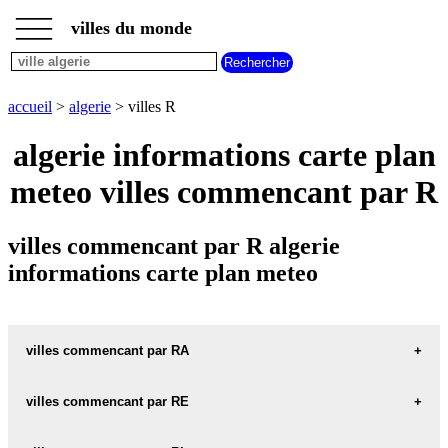
___
___
accueil
___
villes du monde
villes
algerie
villes
commencant
accueil
>
algerie
> villes R
par
A
B
C
D
E
F
G
algerie informations carte plan
H
I
J
K
L
M
N
meteo villes commencant par R
O
P
Q
R
S
T
U
V
W
X
Y
Z
villes commencant par R algerie
informations carte plan meteo
villes commencant par RA
villes commencant par RE
RAHOUIA carte informations meteo