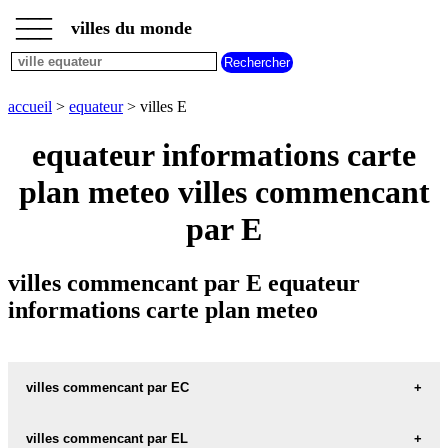
___
___
accueil
___
villes du monde
villes
equateur
villes
commencant
accueil
>
equateur
> villes E
par
A
B
C
D
E
F
G
equateur informations carte
H
I
J
K
L
M
N
plan meteo villes commencant
O
P
Q
R
S
T
U
par E
V
W
X
Y
Z
villes commencant par E equateur
informations carte plan meteo
villes commencant par EC
villes commencant par EL
ECHEANDIA carte informations meteo