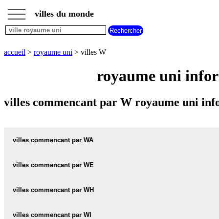
___
___
accueil
___
villes du monde
villes
royaume
uni
villes
accueil
>
royaume uni
> villes W
commencant
par
royaume uni infor
A
B
C
D
E
F
G
H
I
J
K
L
M
N
villes commencant par W royaume uni info
O
P
Q
R
S
T
U
V
W
X
Y
Z
villes commencant par WA
villes commencant par WE
WACTON carte informations meteo
WACTON plan
villes commencant par WH
WEALD carte informations meteo
WEALD plan
WADBOROUGH carte informations meteo
villes commencant par WI