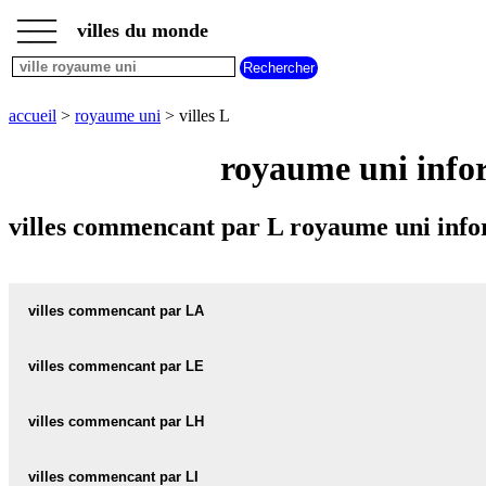
___
___
accueil
___
villes du monde
villes
royaume
uni
villes
accueil
>
royaume uni
> villes L
commencant
par
royaume uni info
A
B
C
D
E
F
G
H
I
J
K
L
M
N
villes commencant par L royaume uni info
O
P
Q
R
S
T
U
V
W
X
Y
Z
villes commencant par LA
villes commencant par LE
LACEBY carte informations meteo
LACEBY plan
villes commencant par LH
LEA carte informations meteo
LEA plan
LACK carte informations meteo
villes commencant par LI