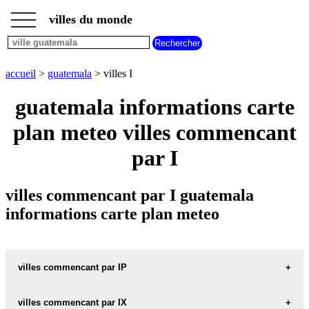
___
___
accueil
___
villes du monde
villes
guatemala
villes
commencant
accueil
>
guatemala
> villes I
par
A
B
C
D
E
F
G
guatemala informations carte
H
I
J
K
L
M
N
plan meteo villes commencant
O
P
Q
R
S
T
U
par I
V
W
X
Y
Z
villes commencant par I guatemala
informations carte plan meteo
villes commencant par IP
villes commencant par IX
IPALA carte informations meteo