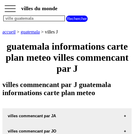
___
___
accueil
___
villes du monde
villes
guatemala
villes
commencant
accueil
>
guatemala
> villes J
par
A
B
C
D
E
F
G
guatemala informations carte
H
I
J
K
L
M
N
plan meteo villes commencant
O
P
Q
R
S
T
U
par J
V
W
X
Y
Z
villes commencant par J guatemala
informations carte plan meteo
villes commencant par JA
villes commencant par JO
JACALTENANGO carte informations meteo