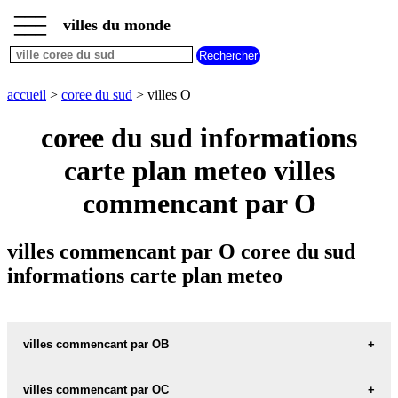
___
___
accueil
___
villes du monde
villes
coree
du
sud
accueil
>
coree du sud
> villes O
villes
commencant
coree du sud informations
par
A
B
C
D
E
F
G
carte plan meteo villes
H
I
J
K
L
M
N
commencant par O
O
P
Q
R
S
T
U
V
W
X
Y
Z
villes commencant par O coree du sud
informations carte plan meteo
villes commencant par OB
villes commencant par OC
OBONG carte informations meteo