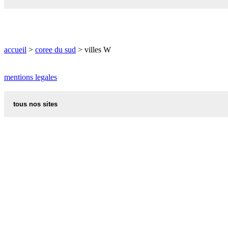
WISSANGJOM carte informations meteo
WADONG plan
WISSANGJOM plan
WOLCHON carte informations meteo
WAEGWAN carte informations meteo
WOLCHON plan
accueil
>
coree du sud
> villes W
WAEGWAN plan
WOLGA carte informations meteo
mentions legales
WAJI carte informations meteo
WOLGA plan
tous nos sites
WAJI plan
WOLGOT carte informations meteo
recettes alsaciennes
WANDO carte informations meteo
WOLGOT plan
code postal des villes et villages en france
WANDO plan
indicatif telephonique des pays
WOLGYE carte informations meteo
WANGJAGUNG carte informations meteo
meteo des villes en france et dans le monde
WOLGYE plan
WANGJAGUNG plan
appel international
WOLGYEDONG carte informations meteo
aliments et nutrition