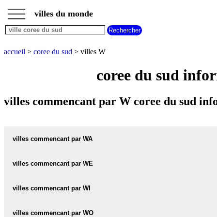
___
___
accueil
___
villes du monde
villes
coree
du
sud
accueil
>
coree du sud
> villes W
villes
commencant
coree du sud info
par
A
B
C
D
E
F
G
villes commencant par W coree du sud inf
H
I
J
K
L
M
N
O
P
Q
R
S
T
U
V
W
X
Y
Z
villes commencant par WA
villes commencant par WE
WABU carte informations meteo
WABU plan
villes commencant par WI
WEONDANG carte informations meteo
WEONDANG plan
WADONG carte informations meteo
villes commencant par WO